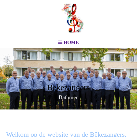
HOME
Bekezangers
Bathmen
Welkom op de website van de Bêkezangers,